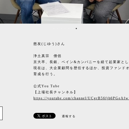
慈友(じゆう)さん
浄土真宗 僧侶
京大卒、長銀、ベイン&カンパニーを経て起業家と
現在は、大企業顧問を歴任するほか、投資ファンド
育成を行う。
公式You Tube
【上場社長チャンネル】
https://youtube.com/channel/UCgrB56fjb6PGeAf
e
通報する