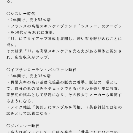
る。
◯シスレー時代
・2年間で、売上55％増
・フランスの高級スキンケアブランド「シスレー」のターゲッ
トを50代から30代に変更。
『JJ』にてタイアップ連載を展開し、若い客を呼び込むことに
成功。
その結果『JJ』も高級スキンケアを売る力がある媒体と認知さ
れ、広告収入がアップ。
◯イブサンローラン・パルファン時代
・3年間で、売上35％増
・再購入率の高い基礎化粧品の販売に着手。販促の一環とし
て、自分の肌の悩みをチェックできるパネルを売り場に設置。
業界初の試みとして話題になり、その後大手メーカーも追随す
るようになる。
・メイク雑誌『美的』にサンプルを同梱。（美容雑誌では初の
試みとして話題になる）
◯ジバンシー時代
・名入れギフトとして、口紅を発売。「世界にただひとつの