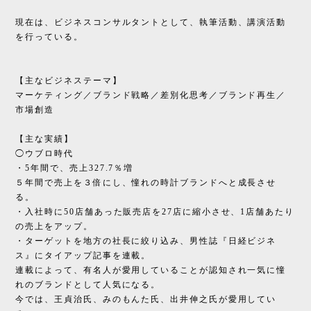
現在は、ビジネスコンサルタントとして、執筆活動、講演活動
を行っている。
【主なビジネステーマ】
マーケティング／ブランド戦略／差別化思考／ブランド再生／
市場創造
【主な実績】
◯ウブロ時代
・5年間で、売上327.7％増
５年間で売上を３倍にし、憧れの時計ブランドへと成長させ
る。
・入社時に50店舗あった販売店を27店に縮小させ、1店舗あたり
の売上をアップ。
・ターゲットを地方の社長に絞り込み、男性誌『日経ビジネ
ス』にタイアップ記事を連載。
連載によって、有名人が愛用していることが認知され一気に憧
れのブランドとして人気になる。
今では、王貞治氏、みのもんた氏、出井伸之氏が愛用してい