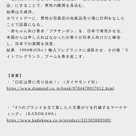
品」にすることで、男性の購買を見込む。
結果は大成功。
ホワイトデーに、男性が百貨店の化粧品売り場に行列をなした
ことで話題になる。
・赤ちゃん向け香水「プチサンボン」を、日本で発売させる。
本国からは申し入れはなかったが香りが日本人向けだと確信
し、日本での展開を決意。
結果、1994年のNo.1 輸入フレグランスに成長させ、その後「ラ
イトフレグランス」ブームを巻き起こす。
【著書】
・『口紅は男に売り込め！』（ダイヤモンド社）
https://www.diamond.co.jp/book/9784478017012.html
・『4つのブランドを立て直した八方塞がりを打破するマーケテ
ィング』（KADOKAWA）
https://www.kadokawa.co.jp/product/321305000509/