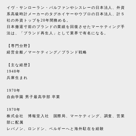
イヴ・サンローラン・パルファンやシスレーの日本法人、外資
系高級時計メーカーのタグホイヤーやウブロの日本法人、計５
社の外資トップを20年間務める。
日本撤退寸前のブランドの業績を回復させたマーケティング手
法は、「ブランド再生人」として業界で有名になる。
【専門分野】
経営全般／マーケティング／ブランド戦略
【主な経歴】
1948年
兵庫生まれ
1970年
自由学園 男子最高学部 卒業
1970年
株式会社 博報堂入社 国際局、マーケティング、調査、営業
部に配属
レバノン、ロンドン、ベルギーへと海外駐在を経験