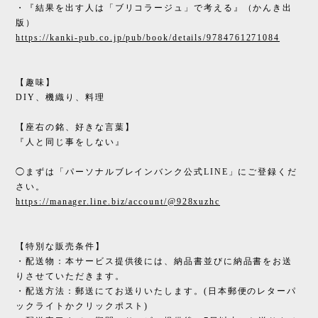
・『結果を出す人は「ブリコラージュ」で考える』（かんき出
版）
https://kanki-pub.co.jp/pub/book/details/9784761271084
【趣味】
DIY、機織り、料理
【座右の銘、好きな言葉】
『人と同じ事をしない』
◯まずは「パーソナルブレインバンク公式LINE」にご登録くだ
さい。
https://manager.line.biz/account/@928xuzhc
【特別な販売条件】
・配送物：本サービス提供後には、納品書並びに納品書をお送
りさせていただきます。
・配送方法：郵送にてお送りいたします。(日本郵便のレターパ
ックライトかクリックポスト)